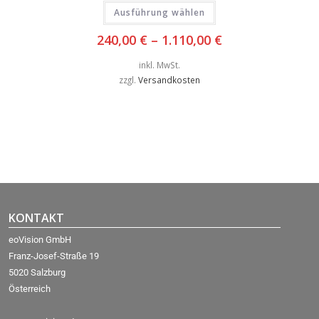
Ausführung wählen
240,00
€
–
1.110,00
€
inkl. MwSt.
zzgl.
Versandkosten
KONTAKT
eoVision GmbH
Franz-Josef-Straße 19
5020 Salzburg
Österreich