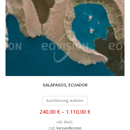
GALÁPAGOS, ECUADOR
Ausführung wählen
240,00
€
–
1.110,00
€
inkl. MwSt.
zzgl.
Versandkosten