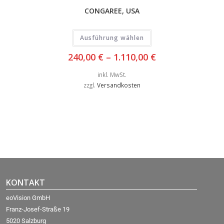
CONGAREE, USA
Ausführung wählen
240,00
€
–
1.110,00
€
inkl. MwSt.
zzgl.
Versandkosten
KONTAKT
eoVision GmbH
Franz-Josef-Straße 19
5020 Salzburg