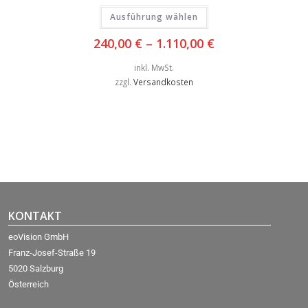
Ausführung wählen
240,00
€
–
1.110,00
€
inkl. MwSt.
zzgl.
Versandkosten
KONTAKT
eoVision GmbH
Franz-Josef-Straße 19
5020 Salzburg
Österreich