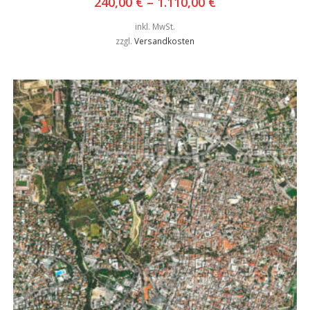
240,00
€
–
1.110,00
€
inkl. MwSt.
zzgl.
Versandkosten