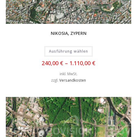
NIKOSIA, ZYPERN
Ausführung wählen
240,00
€
–
1.110,00
€
inkl. MwSt.
zzgl.
Versandkosten